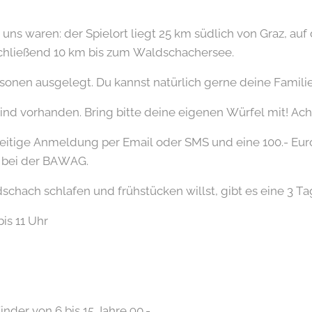
ei uns waren: der Spielort liegt 25 km südlich von Graz, au
chließend 10 km bis zum Waldschachersee.
Personen ausgelegt. Du kannst natürlich gerne deine Famil
ind vorhanden. Bring bitte deine eigenen Würfel mit! Ach
zeitige Anmeldung per Email oder SMS und eine 100.- Eur
 bei der BAWAG.
ach schlafen und frühstücken willst, gibt es eine 3 T
bis 11 Uhr
nder von 6 bis 15 Jahre 90.-