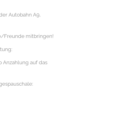
f der Autobahn A9,
ie/Freunde mitbringen!
tung:
o Anzahlung auf das
agespauschale: