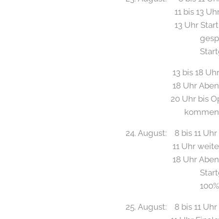
11 bis 13 Uhr Warm
13 Uhr Start des 
gespielt wird in 
Startgeld 100,- E
13 bis 18 Uhr 4 R
18 Uhr Abende
20 Uhr bis Open End
kommen ins Vie
24. August: 8 bis 11 Uhr
11 Uhr weitere Spie
18 Uhr Abendessen an
Startgeld 100,- E
100% des Startge
25. August: 8 bis 11 Uhr