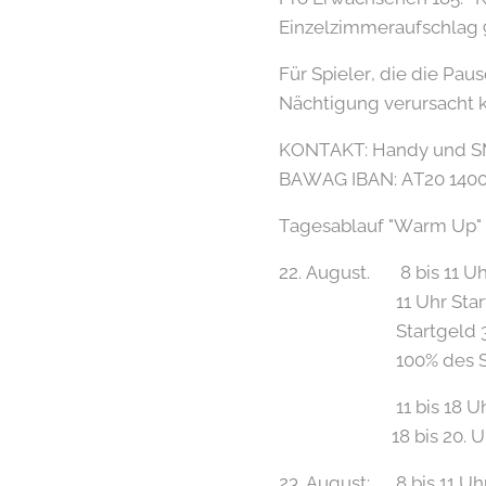
Einzelzimmeraufschlag 
Für Spieler, die die Pau
Nächtigung verursacht k
KONTAKT: Handy und SMS
BAWAG IBAN: AT20 1400
Tagesablauf "Warm Up" ,
22. August. 8 bis 11 Uh
11 Uhr Start "Warm 
Startgeld 30,- Eur
100% des Startgel
11 bis 18 Uhr 4 bi
18 bis 20. Uhr Abe
23. August: 8 bis 11 Uh