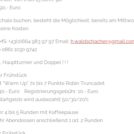
90,- Euro
schale buchen, besteht die Möglichkeit, bereits am Mittw
eine Kosten.
: +43(0)664 983 97 97 Email:
h.waldschacher@gmail.co
 0861 1030 9742
 Hauptturnier und Doppel ! ! !
r Frühstück
Up" 7x bis 7 Punkte Robin Truncadet
o Registrierungsgebühr: 10,- Euro
ds wird ausbezahlt 50/30/20%
s 5 Runden mit Kaffeepause
ndessen anschließend 1 od. 2 Runden
r Frühstück