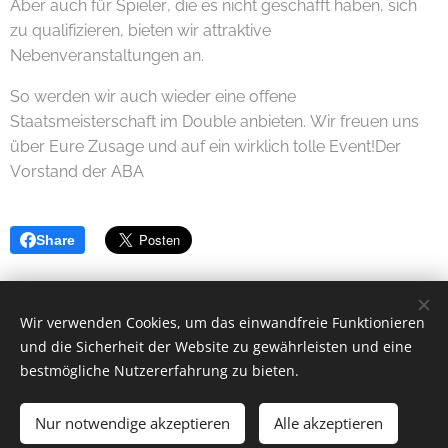
Aber auch für Spieler, die es nicht geschafft haben, sich
zu qualifizieren, bieten wir attraktive
Nebenveranstaltungen an.
So werden wir auch wieder eine offene
Staatsmeisterschaft im Double anbieten. Wir freuen uns
über Eure Zusage und auf ein wirklich tolle Event!Der
Vorstand der ABA
Share
Wir verwenden Cookies, um das einwandfreie Funktionieren
und die Sicherheit der Website zu gewährleisten und eine
bestmögliche Nutzererfahrung zu bieten.
AUSTRIAN BACKGAMMON ASSOCIATION | Alle Rechte
vorbehalten.
Nur notwendige akzeptieren
Alle akzeptieren
Cookies