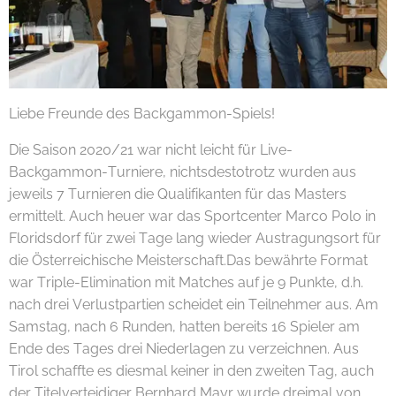
Liebe Freunde des Backgammon-Spiels!
Die Saison 2020/21 war nicht leicht für Live-
Backgammon-Turniere, nichtsdestotrotz wurden aus
jeweils 7 Turnieren die Qualifikanten für das Masters
ermittelt. Auch heuer war das Sportcenter Marco Polo in
Floridsdorf für zwei Tage lang wieder Austragungsort für
die Österreichische Meisterschaft.Das bewährte Format
war Triple-Elimination mit Matches auf je 9 Punkte, d.h.
nach drei Verlustpartien scheidet ein Teilnehmer aus. Am
Samstag, nach 6 Runden, hatten bereits 16 Spieler am
Ende des Tages drei Niederlagen zu verzeichnen. Aus
Tirol schaffte es diesmal keiner in den zweiten Tag, auch
der Titelverteidiger Bernhard Mayr wurde dreimal von